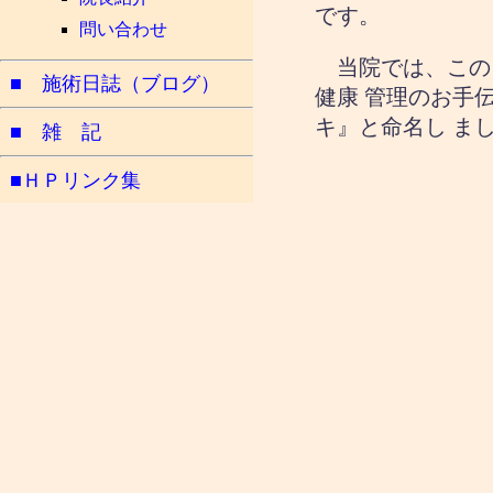
です。
問い合わせ
当院では、この《自
■ 施術日誌（ブログ）
健康 管理のお手
キ』と命名し ま
■ 雑 記
■ＨＰリンク集