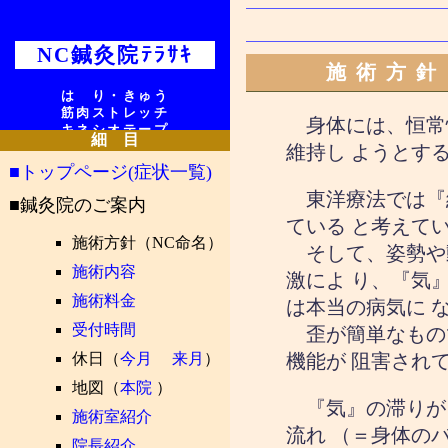
NC鍼灸院ﾃﾗｻｷ
施術方針
は り・きゅう
筋肉ストレッチ
身体には、恒常性
キネシオテープ
細 目
維持し ようとす
■トップページ(症状一覧)
東洋療法では『
■鍼灸院のご案内
ている と考えて
施術方針（NC命名）
そして、姿勢や
施術内容
激によ り、『気
施術料金
は本当の病気に 
受付時間
歪が簡単なもの
休日（
今月
来月
）
機能が 阻害され
地図（
本院
）
『気』の滞りが
施術室紹介
流れ （＝身体の
院長紹介